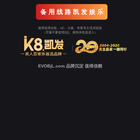
科技服务
种业服务
科技服务
产业孵化
TECH SERVICE
当前所在的位置：
UPAY国际(中国)
>
业务介绍
>
科
技服务
>
转录组学
>
普通转录组
普通转录组
普通转录组
普通转录组
简要概述
转录组是指一个细胞、组织或生物体在特定条件或状态下转
录的所有RNA集合。转录组测序能够全面快速地取得某一物种特
定组织或器官在某一状态下的信使
RNA（mRNA），并可以定量检测基因表达水
平，发现新的转录本，分析基因结构变