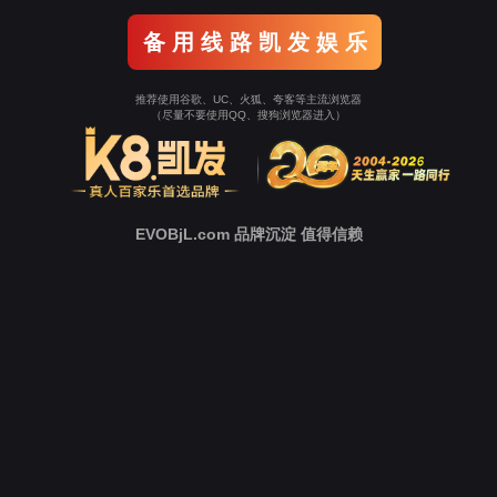
科技服务
种业服务
科技服务
产业孵化
TECH SERVICE
当前所在的位置：
UPAY国际(中国)
>
业务介绍
>
科
技服务
>
多组学方案
多组学方案
多组学方案
多组学方案
简要概述
多组学研究是一种综合性研究方法，它顺利获得整合多
个“组学”层次的数据，来全面解析生物体的复杂机制
与功能。在生物学中，多组学通常包括基因组学
（Genomics）‌、转录组学
（Transcriptomics）‌、蛋白质组学